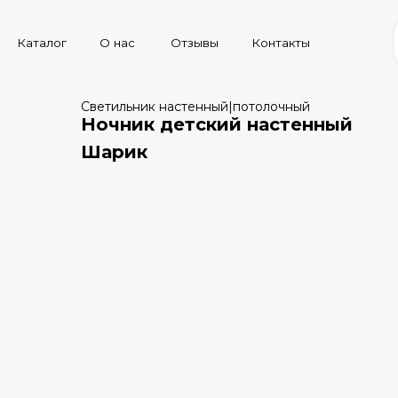
лог
лог
О нас
О нас
Отзывы
Отзывы
Контакты
Контакты
Светильник настенный|потолочный
Ночник детский настенный
Шарик