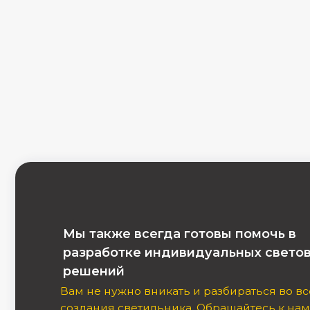
Мы также всегда готовы помочь в
разработке индивидуальных световых
решений
Вам не нужно вникать и разбираться во всех ню
создания светильника. Обращайтесь к нам со св
идеей, а мы возьмем все заботы на себя