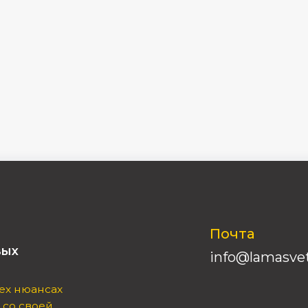
Почта
info@lamasvet.ru
ансах
оей
Телефон
8(995)0