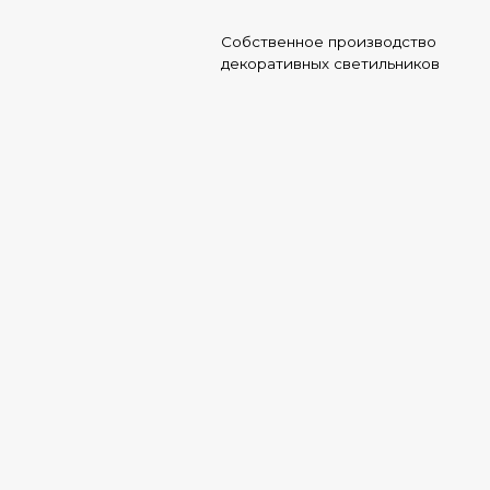
Собственное производство
Ката
Ката
декоративных светильников