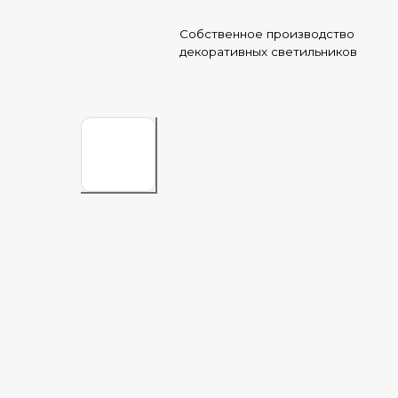
Собственное производство
Ката
Ката
декоративных светильников