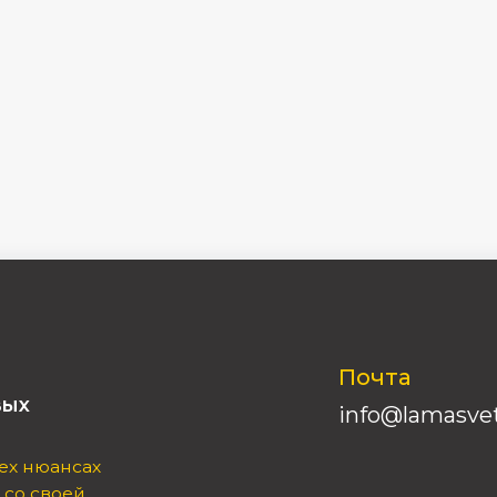
Почта
info@lamasvet.ru
ансах
оей
Телефон
8(995)0