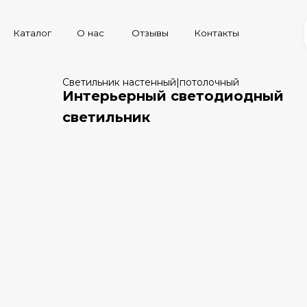
лог
лог
О нас
О нас
Отзывы
Отзывы
Контакты
Контакты
Светильник настенный|потолочный
Интерьерный светодиодный
светильник