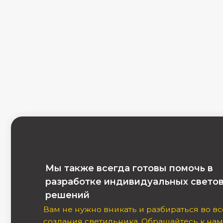
Мы также всегда готовы помочь в
разработке индивидуальных световых
решений
Вам не нужно вникать и разбираться во всех ню
создания светильника. Обращайтесь к нам со св
идеей, а мы возьмем все заботы на себя